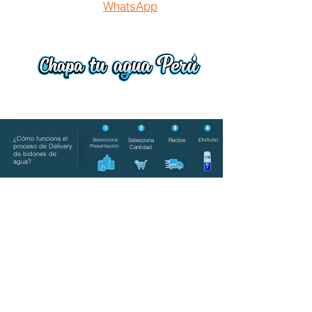
WhatsApp
¿Cómo funciona el
Selecciona
Selecciona
Recibe
¡Disfruta!
proceso de Delivery
Presentación
Cantidad
de bidones de
agua?
Ordenar por
Filtros
Borrar todos
Filtros
Borrar todos
Mostrar objeto
Mostrar objeto